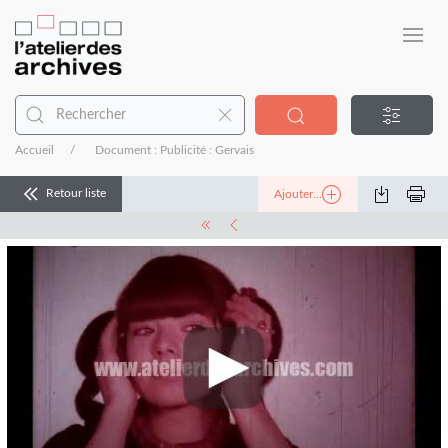
Accueil
Document : Publicité : Gervais
Retour liste
Ajouter...