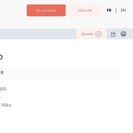
FR
EN
|
Se connecter
S'inscrire
Ajouter...
o
rd
300
s
 : Miko