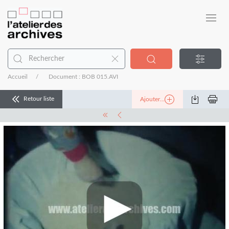
Accueil
Document : BOB 015.AVI
Retour liste
Ajouter...