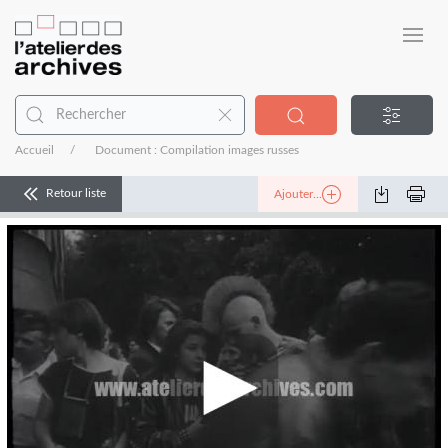
Accueil
Document : Compilation images russes
Retour liste
Ajouter...