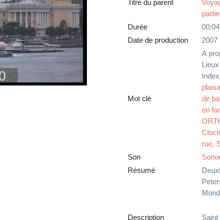
Titre du parent
Voyag
partie
Durée
00:04
Date de production
2007
A pro
Lieux
Index
plais
Mot clé
de ba
en fam
ORT
Cloc
rue
,
S
Son
Sono
Résumé
Deuxi
Peter
Mon
Description
Saint