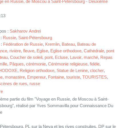
e en Russie, de Moscou à Saint-Petersbourg - Deuxième
:13
pos :
Sakharov Andrei
 :
Russie
,
Saint-Pétersbourg
 :
Fédération de Russie
,
Kremlin
,
Bateau
,
Bateau de
ance
,
rivière
,
fleuve
,
Eglise
,
Eglise orthodoxe
,
Cathédrale
,
pont
teau
,
Coucher de soleil
,
pont
,
Ecluse
,
Lavoir
,
marché
,
Repas
ille
,
Pâques
,
cérémonie
,
Cérémonie religieuse
,
fidèle
,
HODOXE
,
Religion orthodoxe
,
Statue de Lenine
,
clocher
,
he
,
monastère
,
Empereur
,
Fontaine
,
touriste
,
TOURISTES
,
cènes de rues
,
russe
re
ème partie du film "Voyage en Russie, de Moscou à Saint-
sbourg", réalisé par Yves Sommavilla pour Connaissance Du
de
 Pétersbourg. PL sur la Neva et les rives construites. DP sur le