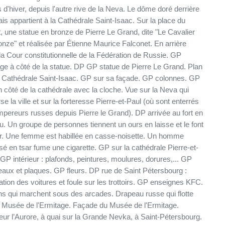
s d'hiver, depuis l'autre rive de la Neva. Le dôme doré derrière
ais appartient à la Cathédrale Saint-Isaac. Sur la place du
, une statue en bronze de Pierre Le Grand, dite "Le Cavalier
onze" et réalisée par Étienne Maurice Falconet. En arrière
 la Cour constitutionnelle de la Fédération de Russie. GP
ge à côté de la statue. DP GP statue de Pierre Le Grand. Plan
a Cathédrale Saint-Isaac. GP sur sa façade. GP colonnes. GP
n côté de la cathédrale avec la cloche. Vue sur la Neva qui
se la ville et sur la forteresse Pierre-et-Paul (où sont enterrés
mpereurs russes depuis Pierre le Grand). DP arrivée au fort en
u. Un groupe de personnes tiennent un ours en laisse et le font
r. Une femme est habillée en casse-noisette. Un homme
sé en tsar fume une cigarette. GP sur la cathédrale Pierre-et-
 GP intérieur : plafonds, peintures, moulures, dorures,... GP
t plaques. GP fleurs. DP rue de Saint Pétersbourg :
lation des voitures et foule sur les trottoirs. GP enseignes KFC.
ns qui marchent sous des arcades. Drapeau russe qui flotte
e Musée de l'Ermitage. Façade du Musée de l'Ermitage.
eur l’Aurore, à quai sur la Grande Nevka, à Saint-Pétersbourg.