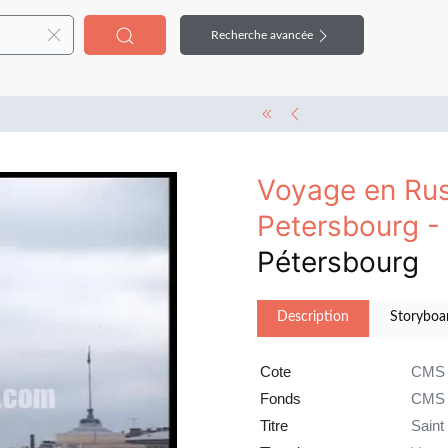
Recherche avancée
Voyage en Rus
Petersbourg -
Pétersbourg
Description
Storyboa
Cote
CMS 
Fonds
CMS
Titre
Saint