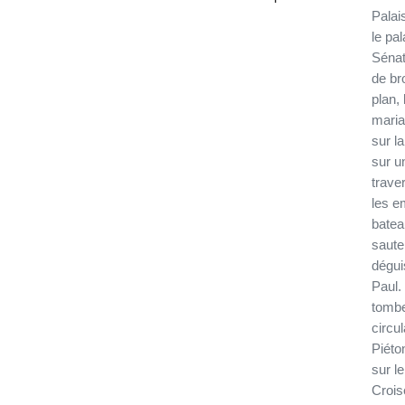
Palai
le pal
Sénat
de br
plan,
maria
sur l
sur u
traver
les e
batea
saute
dégui
Paul.
tombeaux e
circu
Piéto
sur l
Crois