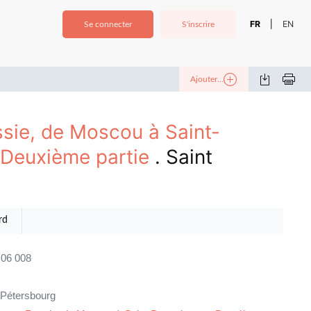
FR
EN
|
Se connecter
S'inscrire
Ajouter...
sie, de Moscou à Saint-
 Deuxième partie
. Saint
rd
06 008
 Pétersbourg