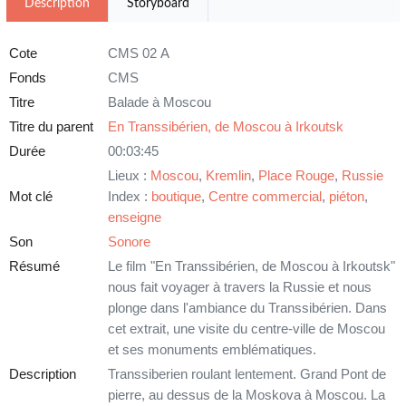
Description
Storyboard
Cote
CMS 02 A
Fonds
CMS
Titre
Balade à Moscou
Titre du parent
En Transsibérien, de Moscou à Irkoutsk
Durée
00:03:45
Lieux :
Moscou
,
Kremlin
,
Place Rouge
,
Russie
Mot clé
Index :
boutique
,
Centre commercial
,
piéton
,
enseigne
Son
Sonore
Résumé
Le film "En Transsibérien, de Moscou à Irkoutsk"
nous fait voyager à travers la Russie et nous
plonge dans l'ambiance du Transsibérien. Dans
cet extrait, une visite du centre-ville de Moscou
et ses monuments emblématiques.
Description
Transsiberien roulant lentement. Grand Pont de
pierre, au dessus de la Moskova à Moscou. La