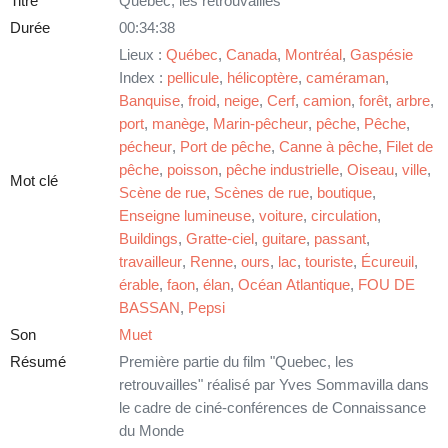
Titre
Quebec, les retrouvailles
Durée
00:34:38
Lieux :
Québec
,
Canada
,
Montréal
,
Gaspésie
Index :
pellicule
,
hélicoptère
,
caméraman
,
Banquise
,
froid
,
neige
,
Cerf
,
camion
,
forêt
,
arbre
,
port
,
manège
,
Marin-pêcheur
,
pêche
,
Pêche
,
pécheur
,
Port de pêche
,
Canne à pêche
,
Filet de
pêche
,
poisson
,
pêche industrielle
,
Oiseau
,
ville
,
Mot clé
Scène de rue
,
Scènes de rue
,
boutique
,
Enseigne lumineuse
,
voiture
,
circulation
,
Buildings
,
Gratte-ciel
,
guitare
,
passant
,
travailleur
,
Renne
,
ours
,
lac
,
touriste
,
Écureuil
,
érable
,
faon
,
élan
,
Océan Atlantique
,
FOU DE
BASSAN
,
Pepsi
Son
Muet
Résumé
Première partie du film "Quebec, les
retrouvailles" réalisé par Yves Sommavilla dans
le cadre de ciné-conférences de Connaissance
du Monde