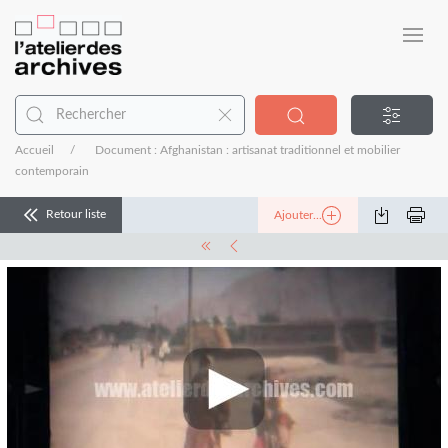
Accueil
Document : Afghanistan : artisanat traditionnel et mobilier
contemporain
Retour liste
Ajouter...