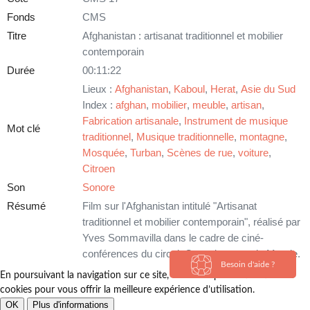
Fonds
CMS
Titre
Afghanistan : artisanat traditionnel et mobilier
contemporain
Durée
00:11:22
Lieux :
Afghanistan
,
Kaboul
,
Herat
,
Asie du Sud
Index :
afghan
,
mobilier
,
meuble
,
artisan
,
Fabrication artisanale
,
Instrument de musique
Mot clé
traditionnel
,
Musique traditionnelle
,
montagne
,
Mosquée
,
Turban
,
Scènes de rue
,
voiture
,
Citroen
Son
Sonore
Résumé
Film sur l'Afghanistan intitulé "Artisanat
traditionnel et mobilier contemporain", réalisé par
Yves Sommavilla dans le cadre de ciné-
conférences du circuit Connaissance du Monde.
Besoin d'aide ?
En poursuivant la navigation sur ce site, vous acceptez l’utilisation de
cookies pour vous offrir la meilleure expérience d’utilisation.
OK
Plus d'informations