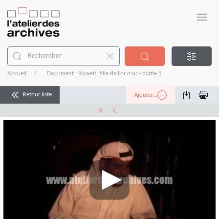
Accueil
Document : Koweit, fille de l'or noir - partie 1
Retour liste
Ajouter...