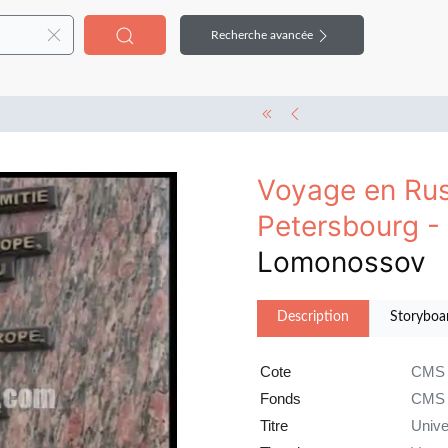
Recherche avancée
Voyage en Rus
Petersbourg -
Lomonossov
Description
Storyboa
Cote
CMS 
Fonds
CMS
Titre
Unive