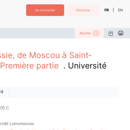
FR
EN
|
Se connecter
S'inscrire
Ajouter...
sie, de Moscou à Saint-
 Première partie
. Université
rd
05 C
rsité Lomonossov