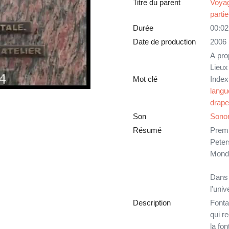
Titre du parent
Voyag
partie
Durée
00:02
Date de production
2006
A pro
Lieux
Mot clé
Index
langu
drap
Son
Sono
Résumé
Premi
Peter
Mond
Dans c
l'uni
Description
Fonta
qui re
la fon