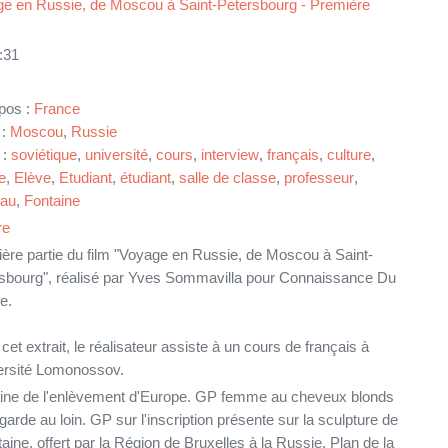
e en Russie, de Moscou à Saint-Petersbourg - Première
:31
pos :
France
 :
Moscou
,
Russie
 :
soviétique
,
université
,
cours
,
interview
,
français
,
culture
,
e
,
Elève
,
Etudiant
,
étudiant
,
salle de classe
,
professeur
,
eau
,
Fontaine
re
ère partie du film "Voyage en Russie, de Moscou à Saint-
sbourg", réalisé par Yves Sommavilla pour Connaissance Du
e.
et extrait, le réalisateur assiste à un cours de français à
versité Lomonossov.
ine de l'enlèvement d'Europe. GP femme au cheveux blonds
garde au loin. GP sur l'inscription présente sur la sculpture de
taine, offert par la Région de Bruxelles à la Russie. Plan de la