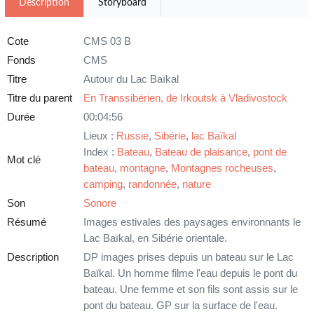
Description
Storyboard
Cote
CMS 03 B
Fonds
CMS
Titre
Autour du Lac Baïkal
Titre du parent
En Transsibérien, de Irkoutsk à Vladivostock
Durée
00:04:56
Lieux :
Russie
,
Sibérie
,
lac Baïkal
Index :
Bateau
,
Bateau de plaisance
,
pont de
Mot clé
bateau
,
montagne
,
Montagnes rocheuses
,
camping
,
randonnée
,
nature
Son
Sonore
Résumé
Images estivales des paysages environnants le
Lac Baïkal, en Sibérie orientale.
Description
DP images prises depuis un bateau sur le Lac
Baïkal. Un homme filme l'eau depuis le pont du
bateau. Une femme et son fils sont assis sur le
pont du bateau. GP sur la surface de l'eau.