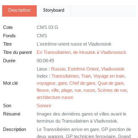
Description
Storyboard
Cote
CMS 03 G
Fonds
CMS
Titre
L'extrême-orient russe et Vladivostok
Titre du parent
En Transsibérien, de Irkoutsk à Vladivostock
Durée
00:08:49
Lieux :
Russie
,
Extrême Orient
,
Vladivostok
Index :
Transsibérien
,
Train
,
Voyage en train
,
Mot clé
voyageur
,
gare
,
Chef de gare
,
Quai de gare
,
fleuve
,
ville
,
plage
,
rue
,
russe
,
Scènes de rue
,
architecture russe
Son
Sonore
Résumé
Images des dernières gares et villes avant le
terminus du Transsibérien à Vladivostok.
Description
Le Transsibérien arrive en gare. GP jonction de
deux wagons. GP technicien ferroviaire. Grand