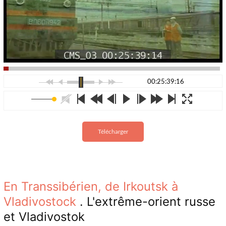
00:25:39:16
Télécharger
En Transsibérien, de Irkoutsk à
Vladivostock
. L'extrême-orient russe
et Vladivostok