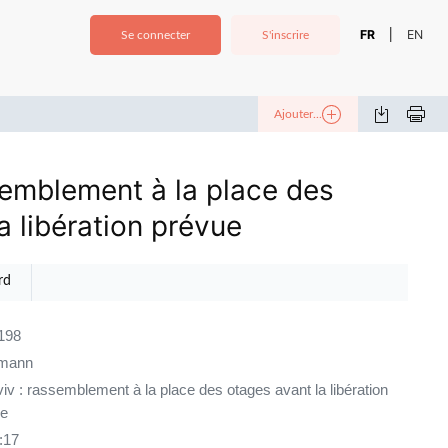
FR
EN
|
Se connecter
S'inscrire
Ajouter...
semblement à la place des
a libération prévue
rd
198
mann
viv : rassemblement à la place des otages avant la libération
e
:17