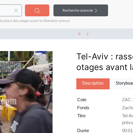
Recherche avancée
a place des otages avant la libération prévue
Tel-Aviv : ras
otages avant l
Description
Storyboa
Cote
ZAC 
Fonds
Zach
Titre
Tel-A
prévu
Durée
00:01