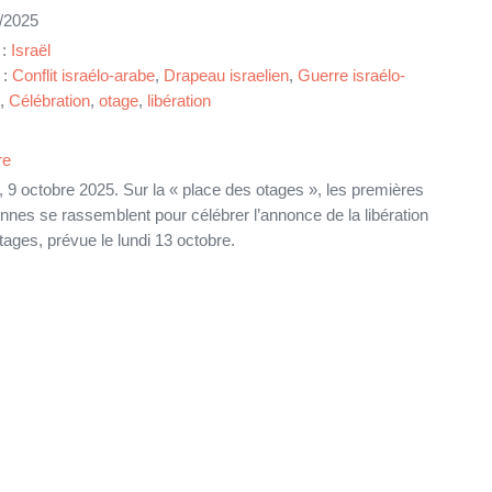
/2025
 :
Israël
 :
Conflit israélo-arabe
,
Drapeau israelien
,
Guerre israélo-
,
Célébration
,
otage
,
libération
re
l, 9 octobre 2025. Sur la « place des otages », les premières
nnes se rassemblent pour célébrer l’annonce de la libération
tages, prévue le lundi 13 octobre.