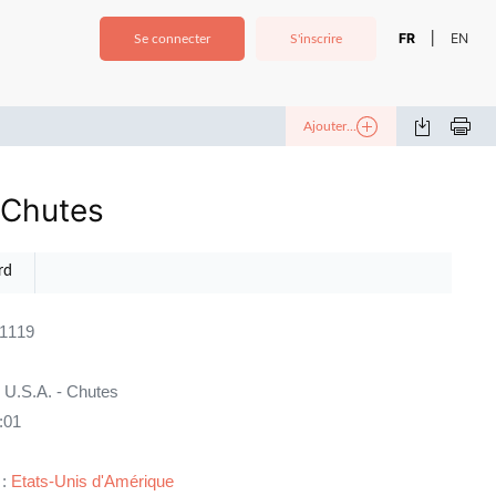
FR
EN
|
Se connecter
S'inscrire
Ajouter...
- Chutes
rd
11119
, U.S.A. - Chutes
:01
 :
Etats-Unis d'Amérique