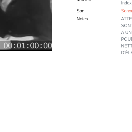
Index
Son
Sonor
Notes
ATTE
SONT
A UN
POUR
NETT
D'ÉL