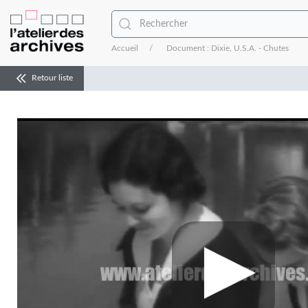
Accueil
Document : Dixie, U.S.A. - Chutes
Retour liste