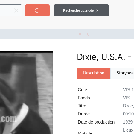
Recherche avancée
Dixie, U.S.A. 
Description
Storyboa
Cote
VIS 
Fonds
VIS
Titre
Dixie
Durée
00:10
Date de production
1939
Lieux
Mot clé