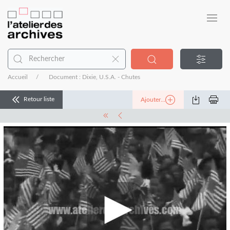
Accueil
Document : Dixie, U.S.A. - Chutes
Retour liste
Ajouter...