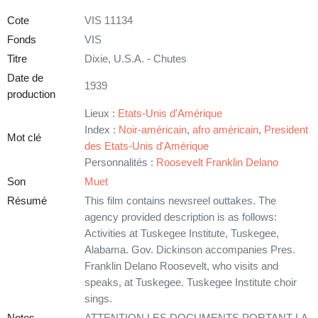
Cote
VIS 11134
Fonds
VIS
Titre
Dixie, U.S.A. - Chutes
Date de
1939
production
Lieux :
Etats-Unis d'Amérique
Index :
Noir-américain
,
afro américain
,
President
Mot clé
des Etats-Unis d'Amérique
Personnalités :
Roosevelt Franklin Delano
Son
Muet
Résumé
This film contains newsreel outtakes. The
agency provided description is as follows:
Activities at Tuskegee Institute, Tuskegee,
Alabama. Gov. Dickinson accompanies Pres.
Franklin Delano Roosevelt, who visits and
speaks, at Tuskegee. Tuskegee Institute choir
sings.
Notes
ATTENTION LES DOCUMENTS PORTANT LA