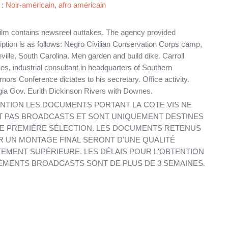
 :
Noir-américain
,
afro américain
film contains newsreel outtakes. The agency provided
iption is as follows: Negro Civilian Conservation Corps camp,
ville, South Carolina. Men garden and build dike. Carroll
s, industrial consultant in headquarters of Southern
nors Conference dictates to his secretary. Office activity.
ia Gov. Eurith Dickinson Rivers with Downes.
NTION LES DOCUMENTS PORTANT LA COTE VIS NE
 PAS BROADCASTS ET SONT UNIQUEMENT DESTINES
E PREMIÈRE SÉLECTION. LES DOCUMENTS RETENUS
 UN MONTAGE FINAL SERONT D'UNE QUALITÉ
EMENT SUPÉRIEURE. LES DÉLAIS POUR L'OBTENTION
ÉMENTS BROADCASTS SONT DE PLUS DE 3 SEMAINES.