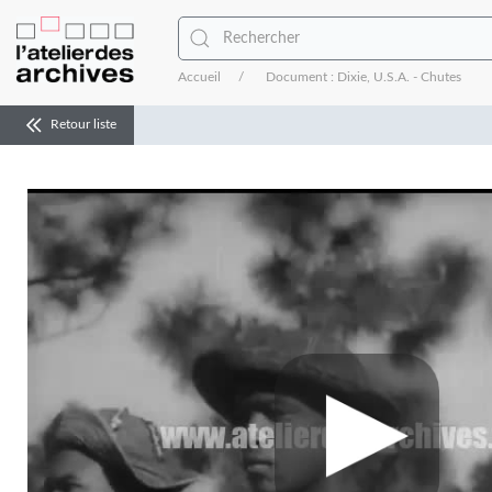
Accueil
Document : Dixie, U.S.A. - Chutes
Retour liste