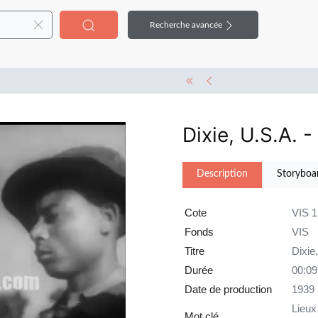
Recherche avancée
Dixie, U.S.A. 
Description
Storyboa
Cote
VIS 
Fonds
VIS
Titre
Dixie
Durée
00:09
Date de production
1939
Lieux
Mot clé