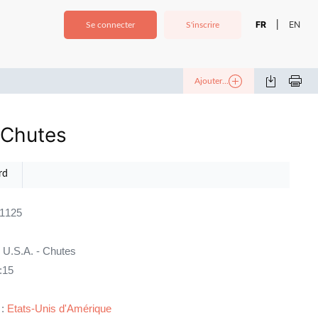
FR
EN
|
Se connecter
S'inscrire
Ajouter...
- Chutes
rd
11125
, U.S.A. - Chutes
:15
 :
Etats-Unis d'Amérique