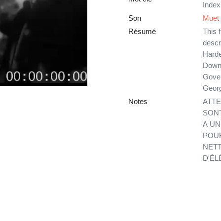
Index
Son
Muet
Résumé
This 
descr
Harde
Downe
Gover
Georg
Notes
ATTE
SONT
A UN
POUR
NETT
D'ÉL