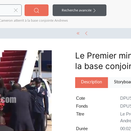
Recherche avancée
ameron atterrit à la base conjointe Andrews
Le Premier min
la base conjo
Description
Storyboa
Cote
DPUS
Fonds
DPU
Titre
Le Pr
Andr
Durée
00:02