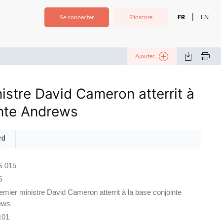
FR
EN
|
Se connecter
S'inscrire
Ajouter...
istre David Cameron atterrit à
inte Andrews
rd
 015
S
emier ministre David Cameron atterrit à la base conjointe
ews
:01