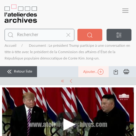
Accueil
Document : Le président Trump participe à une conversation en
tête-à-tête avec le président de la Commission des affaires d’État de la
République populaire démocratique de Corée Kim Jong-un.
Retour liste
Ajouter...