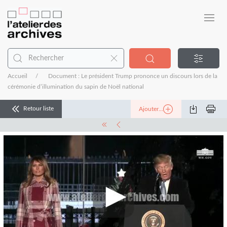
Accueil
Document : Le président Trump prononce un discours lors de la
cérémonie d’illumination du sapin de Noël national
Retour liste
Ajouter...