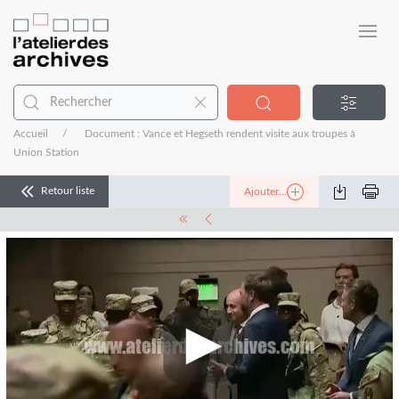
Accueil
Document : Vance et Hegseth rendent visite aux troupes à
Union Station
Retour liste
Ajouter...