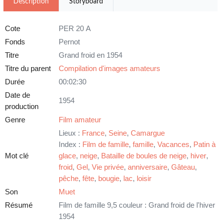
Description
Storyboard
Cote
PER 20 A
Fonds
Pernot
Titre
Grand froid en 1954
Titre du parent
Compilation d'images amateurs
Durée
00:02:30
Date de
1954
production
Genre
Film amateur
Lieux :
France
,
Seine
,
Camargue
Index :
Film de famille
,
famille
,
Vacances
,
Patin à
Mot clé
glace
,
neige
,
Bataille de boules de neige
,
hiver
,
froid
,
Gel
,
Vie privée
,
anniversaire
,
Gâteau
,
pêche
,
fête
,
bougie
,
lac
,
loisir
Son
Muet
Résumé
Film de famille 9,5 couleur : Grand froid de l'hiver
1954