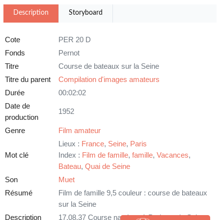
Description
Storyboard
Cote
PER 20 D
Fonds
Pernot
Titre
Course de bateaux sur la Seine
Titre du parent
Compilation d'images amateurs
Durée
00:02:02
Date de
1952
production
Genre
Film amateur
Lieux :
France
,
Seine
,
Paris
Mot clé
Index :
Film de famille
,
famille
,
Vacances
,
Bateau
,
Quai de Seine
Son
Muet
Résumé
Film de famille 9,5 couleur : course de bateaux
sur la Seine
Description
17.08.37 Course nautique à Paris sur la Seine