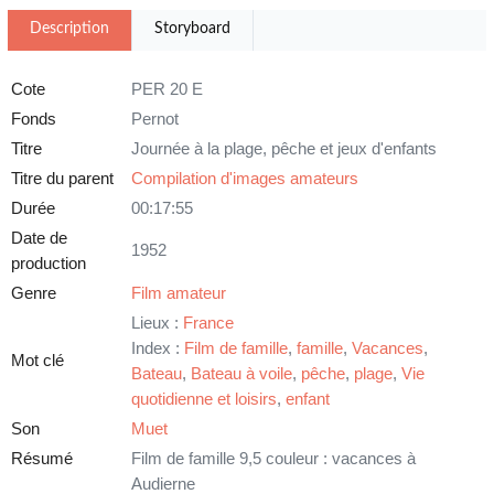
Description
Storyboard
Cote
PER 20 E
Fonds
Pernot
Titre
Journée à la plage, pêche et jeux d'enfants
Titre du parent
Compilation d'images amateurs
Durée
00:17:55
Date de
1952
production
Genre
Film amateur
Lieux :
France
Index :
Film de famille
,
famille
,
Vacances
,
Mot clé
Bateau
,
Bateau à voile
,
pêche
,
plage
,
Vie
quotidienne et loisirs
,
enfant
Son
Muet
Résumé
Film de famille 9,5 couleur : vacances à
Audierne