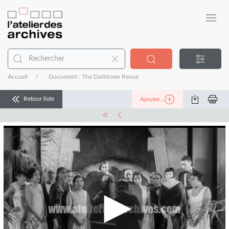
Accueil
Document : The Darktown Revue
Retour liste
Ajouter...