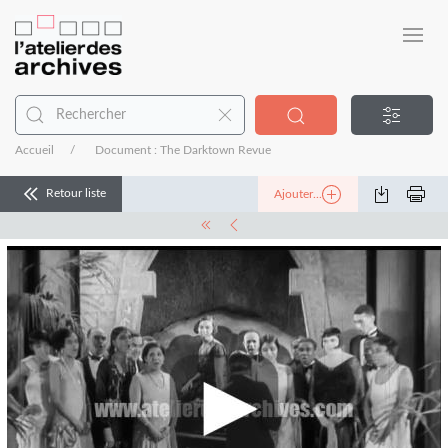
Accueil
Document : The Darktown Revue
Retour liste
Ajouter...