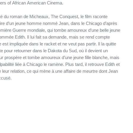
ers of African American Cinema.
é du roman de Micheaux, The Conquest, le film raconte
toire d’un jeune homme nommé Jean, dans le Chicago d’après
emière Guerre mondiale, qui tombe amoureux d’une belle jeune
 nommée Edith. Il lui fait sa demande, mais se rend compte
e est impliquée dans le racket et ne veut pas partir. Il la quitte
te pour retourner dans le Dakota du Sud, où il devient un
ur prospère et tombe amoureux d’une jeune fille blanche, mais
pabilité liée à Chicago le ramène. Plus tard, il retrouve Edith et
e leur relation, ce qui mène à une affaire de meurtre dont Jean
ccusé.