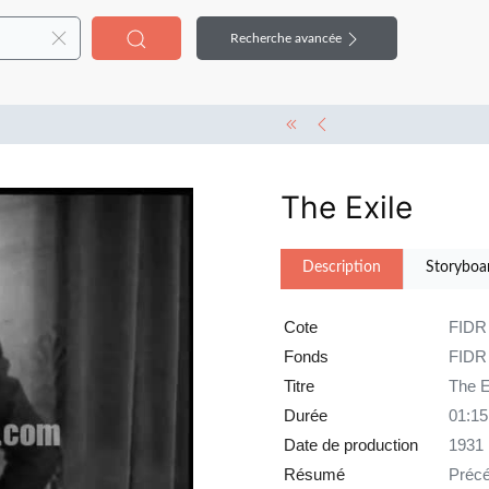
Recherche avancée
The Exile
Description
Storyboa
Cote
FIDR
Fonds
FIDR
Titre
The E
Durée
01:15
Date de production
1931
Résumé
Précé