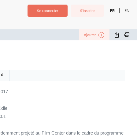
FR
EN
|
Se connecter
S'inscrire
Ajouter...
rd
 017
xile
:01
demment projeté au Film Center dans le cadre du programme