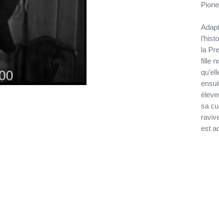
Pione
Adapt
l’his
la Pr
fille
qu’ell
ensui
éleve
sa cul
raviv
est a