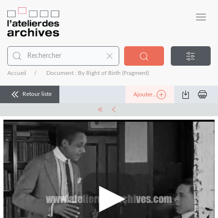
Accueil
Document : By Right of Birth (Fragment)
Retour liste
Ajouter...