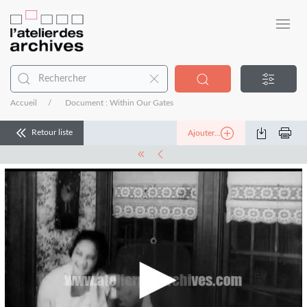
Accueil
Document : Within Our Gates
Retour liste
Ajouter...