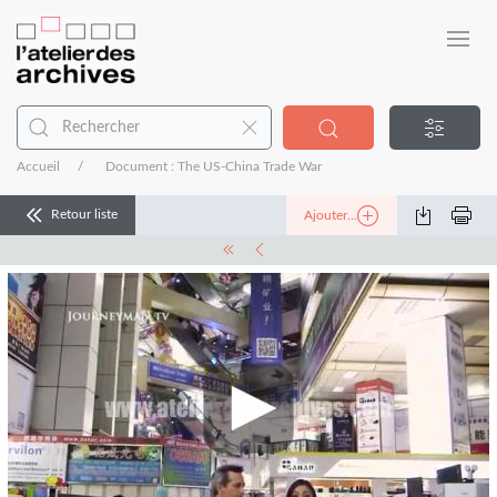
Accueil
Document : The US-China Trade War
Retour liste
Ajouter...