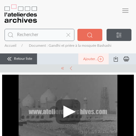
Accueil
Document : Gandhi et prière à la mosquée Bashashi
Retour liste
Ajouter...