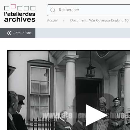
Accueil
Document : War Coverage England 10
Retour liste