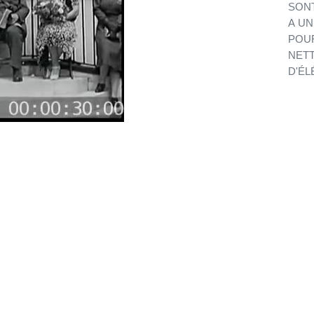
SONT
A UN
POUR
NETT
D'ÉL