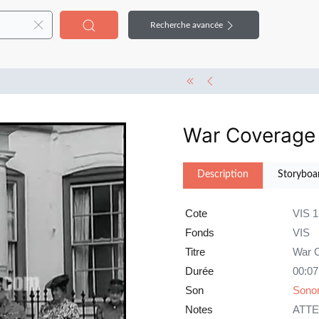
Recherche avancée
War Coverage
Description
Storyboa
Cote
VIS 
Fonds
VIS
Titre
War C
Durée
00:07
Son
Sonor
Notes
ATTE