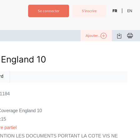
FR
EN
|
Se connecter
S'inscrire
Ajouter...
 England 10
rd
11184
overage England 10
:15
e partiel
NTION LES DOCUMENTS PORTANT LA COTE VIS NE