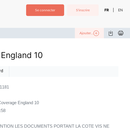
FR
EN
|
Se connecter
S'inscrire
Ajouter...
 England 10
rd
11181
overage England 10
:58
NTION LES DOCUMENTS PORTANT LA COTE VIS NE