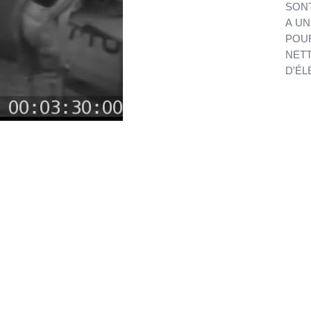
SONT
A UN
POUR
NETT
D'ÉL