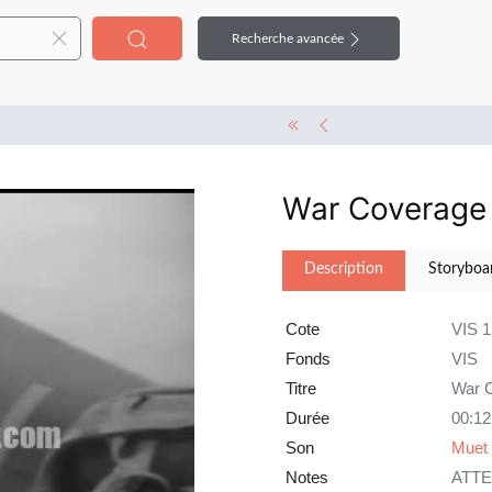
Recherche avancée
War Coverage
Description
Storyboa
Cote
VIS 
Fonds
VIS
Titre
War C
Durée
00:12
Son
Muet
Notes
ATTE