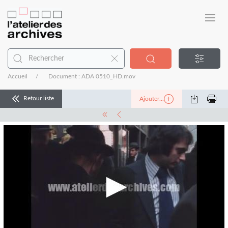
Accueil
Document : ADA 0510_HD.mov
Retour liste
Ajouter...