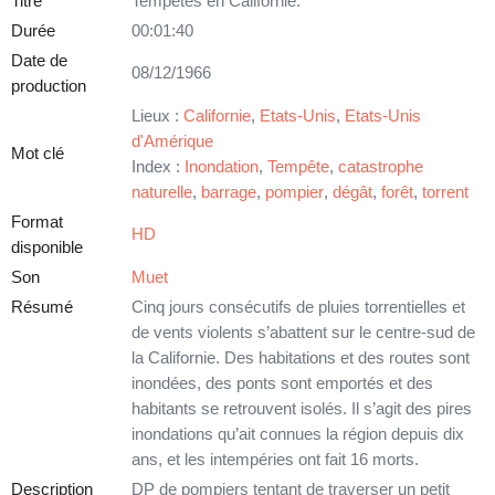
Titre
Tempêtes en Californie.
Durée
00:01:40
Date de
08/12/1966
production
Lieux :
Californie
,
Etats-Unis
,
Etats-Unis
d'Amérique
Mot clé
Index :
Inondation
,
Tempête
,
catastrophe
naturelle
,
barrage
,
pompier
,
dégât
,
forêt
,
torrent
Format
HD
disponible
Son
Muet
Résumé
Cinq jours consécutifs de pluies torrentielles et
de vents violents s’abattent sur le centre-sud de
la Californie. Des habitations et des routes sont
inondées, des ponts sont emportés et des
habitants se retrouvent isolés. Il s’agit des pires
inondations qu’ait connues la région depuis dix
ans, et les intempéries ont fait 16 morts.
Description
DP de pompiers tentant de traverser un petit