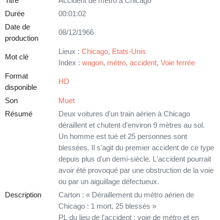
Titre
Accident de métro à Chicago
Durée
00:01:02
Date de
08/12/1966
production
Lieux :
Chicago
,
Etats-Unis
Mot clé
Index :
wagon
,
métro
,
accident
,
Voie ferrée
Format
HD
disponible
Son
Muet
Résumé
Deux voitures d'un train aérien à Chicago
déraillent et chutent d'environ 9 mètres au sol.
Un homme est tué et 25 personnes sont
blessées. Il s'agit du premier accident de ce type
depuis plus d'un demi-siècle. L'accident pourrait
avoir été provoqué par une obstruction de la voie
ou par un aiguillage défectueux.
Description
Carton : « Déraillement du métro aérien de
Chicago : 1 mort, 25 blessés »
PL du lieu de l'accident : voie de métro et en