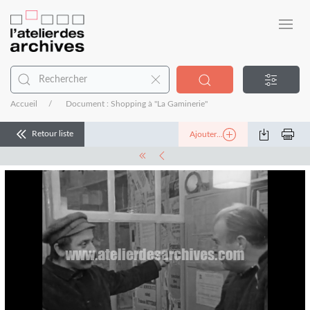
Accueil
Document : Shopping à "La Gaminerie"
Retour liste
Ajouter...