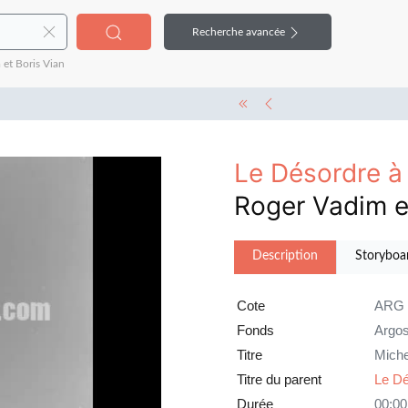
Recherche avancée
et Boris Vian
Le Désordre à 
Roger Vadim e
Description
Storyboa
Cote
ARG 
Fonds
Argo
Titre
Miche
Titre du parent
Le Dé
Durée
00:00