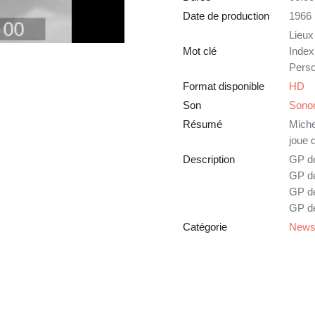
Date de production
1966
Lieux
Mot clé
Index
Perso
Format disponible
HD
Son
Sono
Résumé
Miche
joue d
Description
GP d
GP d
GP de
GP de
Catégorie
News 