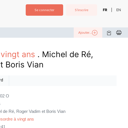
FR
EN
|
Se connecter
S'inscrire
Ajouter...
vingt ans
. Michel de Ré,
t Boris Vian
rd
02 O
s
l de Ré, Roger Vadim et Boris Vian
sordre à vingt ans
:41