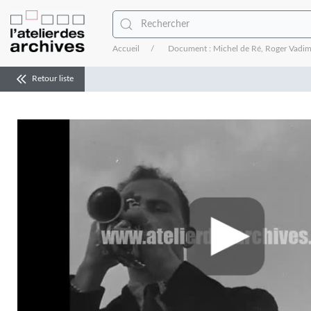
Accueil
Document : Michel de Ré, Roger Vadim 
Retour liste