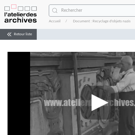
Accueil
Document : Recyclage d'objets nazis
Retour liste