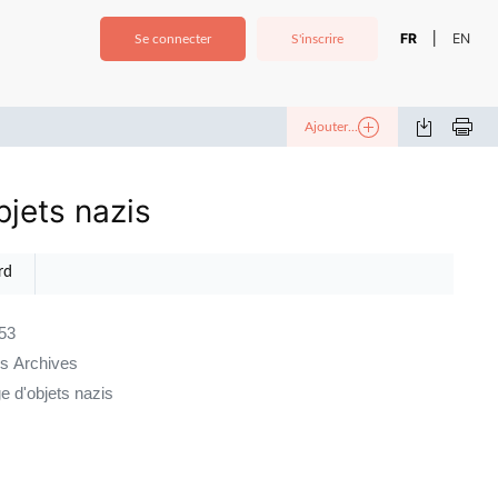
FR
EN
|
Se connecter
S'inscrire
Ajouter...
jets nazis
rd
53
es Archives
 d'objets nazis